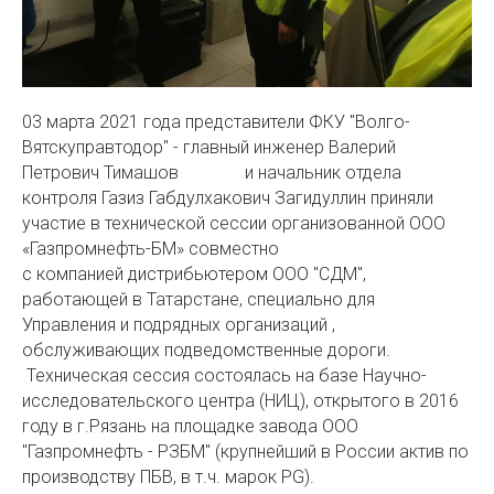
03 марта 2021 года представители ФКУ "Волго-
Вятскуправтодор" - главный инженер Валерий
Петрович Тимашов и начальник отдела
контроля Газиз Габдулхакович Загидуллин приняли
участие в технической сессии организованной ООО
«Газпромнефть-БМ» совместно
с компанией дистрибьютером ООО "СДМ",
работающей в Татарстане, специально для
Управления и подрядных организаций ,
обслуживающих подведомственные дороги.
Техническая сессия состоялась на базе Научно-
исследовательского центра (НИЦ), открытого в 2016
году в г.Рязань на площадке завода ООО
"Газпромнефть - РЗБМ" (крупнейший в России актив по
производству ПБВ, в т.ч. марок PG).