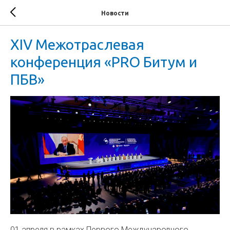
Новости
XIV Межотраслевая
конференция «PRO Битум и
ПБВ»
01 апреля в рамках Первого Международного